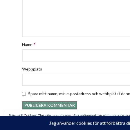
*
Namn
Webbplats
Spara mitt namn, min e-postadress och webbplats i denna
Privacy & Cookies: This site uses cookies. By continuing to use this website, you
To find out more, including how to control cookies, see here:
Cookie-policy