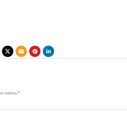
*
t är märkta