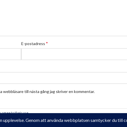
*
E-postadress
 webbläsare till nästa gång jag skriver en kommentar.
 agree to their use.
Krampe Trädgårdsdesign
2018 - 2025