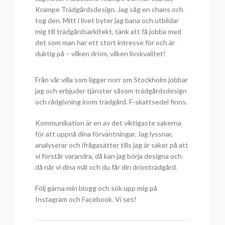
Krampe Trädgårdsdesign. Jag såg en chans och
tog den. Mitt i livet byter jag bana och utbildar
mig till trädgårdsarkitekt, tänk att få jobba med
det som man har ett stort intresse för och är
duktig på – vilken dröm, vilken livskvalitet!
Från vår villa som ligger norr om Stockholm jobbar
jag och erbjuder tjänster såsom trädgårdsdesign
och rådgivning inom trädgård. F-skattsedel finns.
Kommunikation är en av det viktigaste sakerna
för att uppnå dina förväntningar. Jag lyssnar,
analyserar och ifrågasätter tills jag är säker på att
vi förstår varandra, då kan jag börja designa och
då når vi dina mål och du får din drömträdgård.
Följ gärna min blogg och sök upp mig på
Instagram och Facebook. Vi ses!