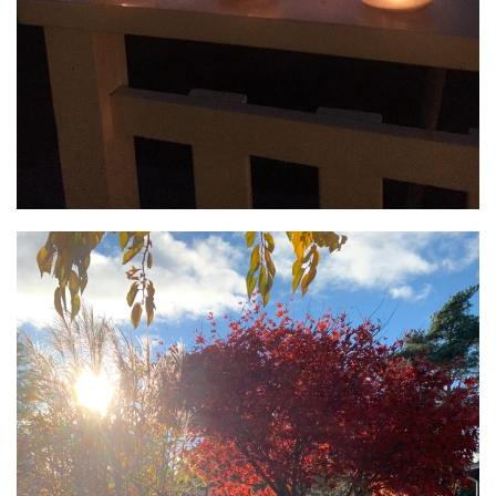
BALKONGDESIGN
Även balkongen kan få en nystart!
Läs mer