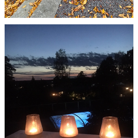
TRÄDGÅRDSDESIGN
Tre olika grundpaket
att utgå ifrån
Läs mer