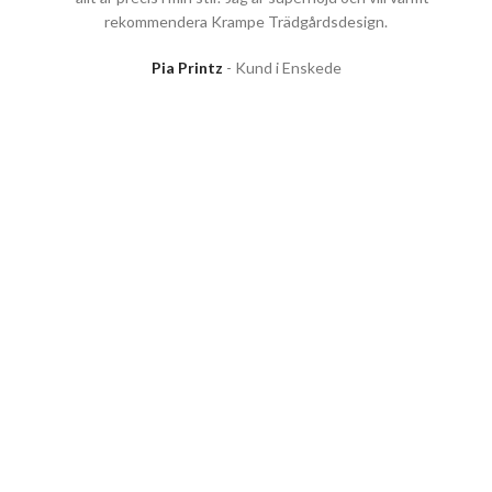
rekommendera Krampe Trädgårdsdesign.
Pia Printz
Kund i Enskede