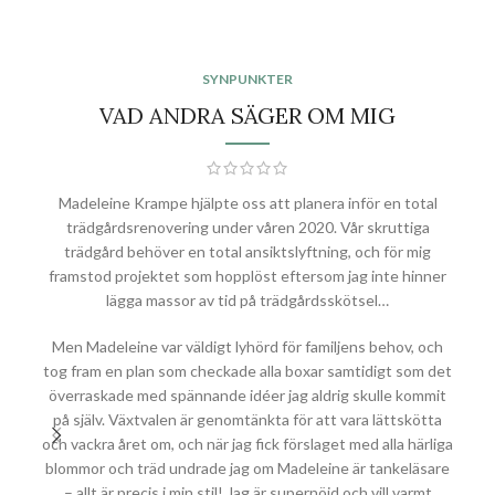
SYNPUNKTER
VAD ANDRA SÄGER OM MIG
Madeleine Krampe hjälpte oss att planera inför en total
Jag
trädgårdsrenovering under våren 2020. Vår skruttiga
Jag
trädgård behöver en total ansiktslyftning, och för mig
och
framstod projektet som hopplöst eftersom jag inte hinner
lägga massor av tid på trädgårdsskötsel…
alte
Men Madeleine var väldigt lyhörd för familjens behov, och
tog fram en plan som checkade alla boxar samtidigt som det
Mad
överraskade med spännande idéer jag aldrig skulle kommit
en 
på själv. Växtvalen är genomtänkta för att vara lättskötta
och vackra året om, och när jag fick förslaget med alla härliga
blommor och träd undrade jag om Madeleine är tankeläsare
– allt är precis i min stil! Jag är supernöjd och vill varmt