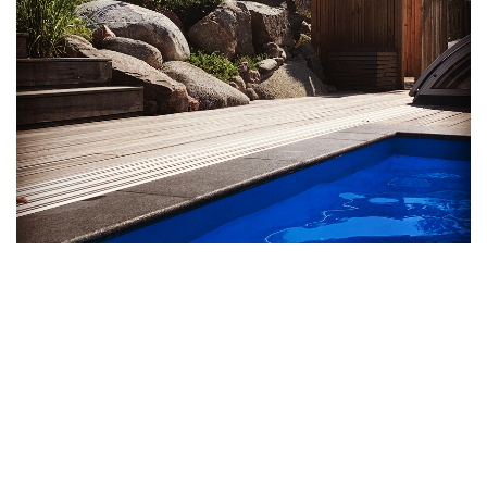
PROJEKT
Några av mina genomförda
projekt
Läs mer