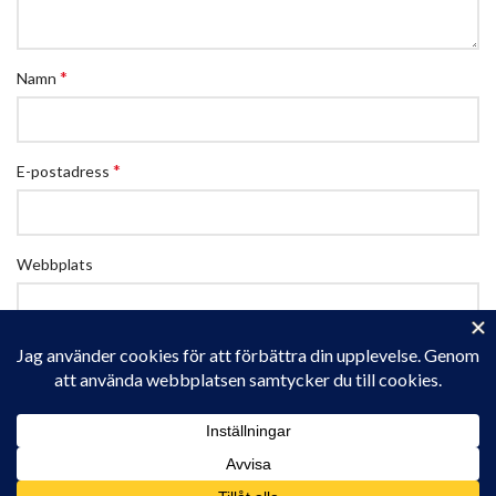
*
Namn
*
E-postadress
Webbplats
Spara mitt namn, min e-postadress och webbplats i denna
webbläsare till nästa gång jag skriver en kommentar.
Privacy & Cookies: This site uses cookies. By continuing to use this
website, you agree to their use.
To find out more, including how to control cookies, see here:
Cookie-policy