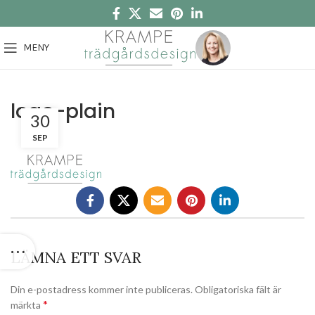
MENY
logo-plain
30
SEP
LÄMNA ETT SVAR
Din e-postadress kommer inte publiceras.
Obligatoriska fält är
*
märkta