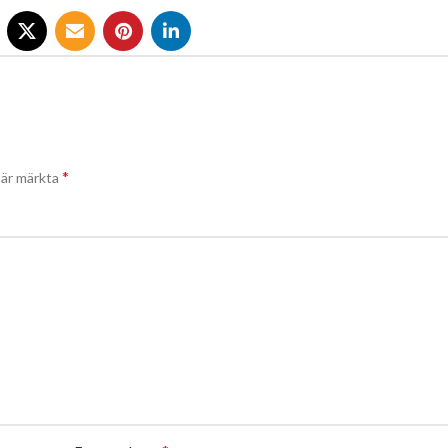
*
t är märkta