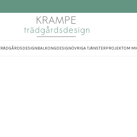
TRÄDGÅRDSDESIGN
BALKONGDESIGN
ÖVRIGA TJÄNSTER
PROJEKT
OM MI