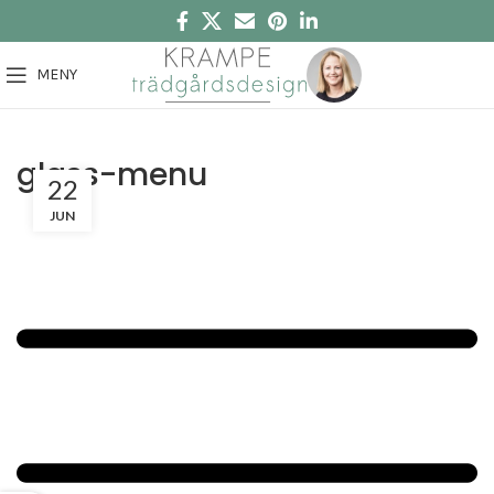
MENY
glass-menu
22
JUN