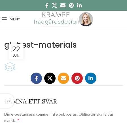
MENY
gl-best-materials
22
JUN
LÄMNA ETT SVAR
Din e-postadress kommer inte publiceras.
Obligatoriska fält är
*
märkta