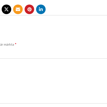
*
t är märkta