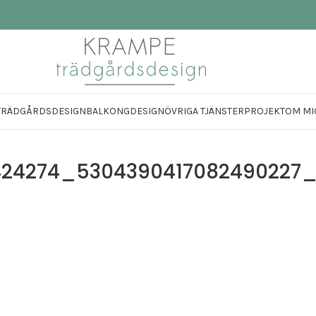
TRÄDGÅRDSDESIGN
BALKONGDESIGN
ÖVRIGA TJÄNSTER
PROJEKT
OM MI
424274_5304390417082490227