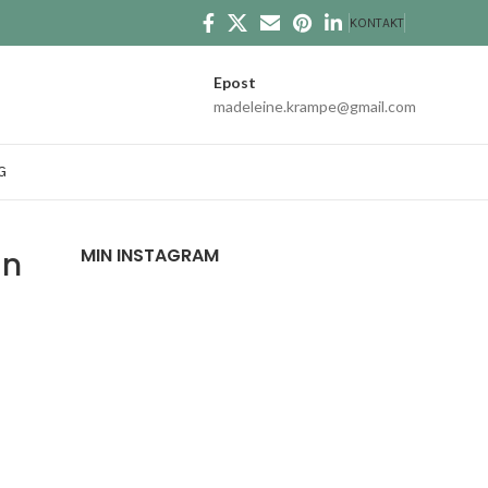
KONTAKT
Epost
madeleine.krampe@gmail.com
G
MIN INSTAGRAM
_n