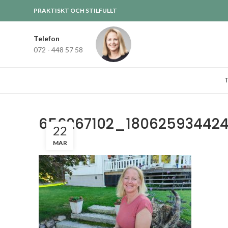
PRAKTISKT OCH STILFULLT
Telefon
072 - 448 57 58
656267102_18062593442
22
MAR