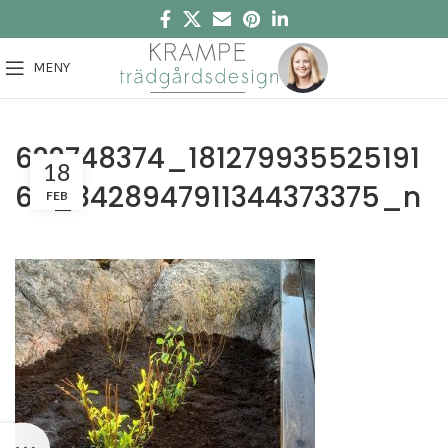
MENY
622748374_181279935525191
18
60_3428947911344373375_n
FEB