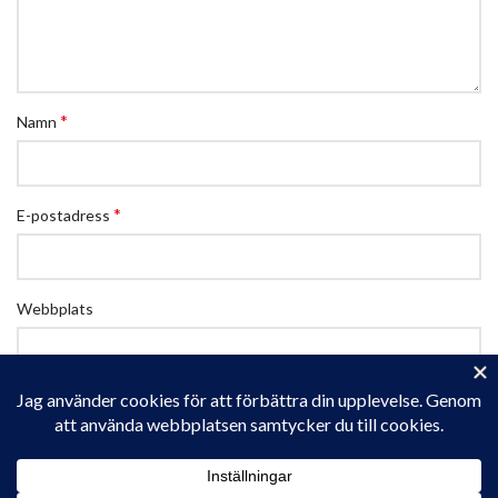
*
Namn
*
E-postadress
Webbplats
Spara mitt namn, min e-postadress och webbplats i denna
webbläsare till nästa gång jag skriver en kommentar.
Privacy & Cookies: This site uses cookies. By continuing to use this
website, you agree to their use.
To find out more, including how to control cookies, see here:
Cookie-policy