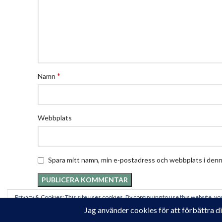
*
Namn
Webbplats
Spara mitt namn, min e-postadress och webbplats i denna
Privacy & Cookies: This site uses cookies. By continuing to use this website, you
To find out more, including how to control cookies, see here:
Cookie-policy