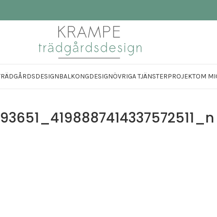
TRÄDGÅRDSDESIGN
BALKONGDESIGN
ÖVRIGA TJÄNSTER
PROJEKT
OM MI
93651_4198887414337572511_n