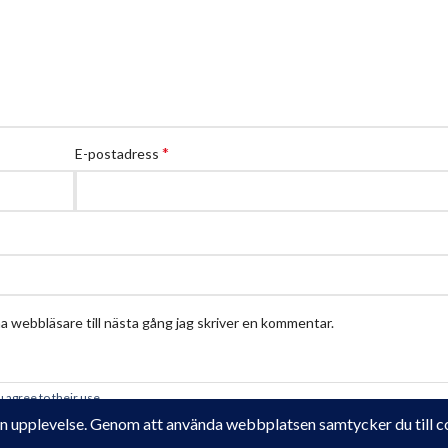
*
E-postadress
 webbläsare till nästa gång jag skriver en kommentar.
 agree to their use.
Krampe Trädgårdsdesign
2018 - 2025