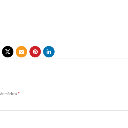
*
t är märkta