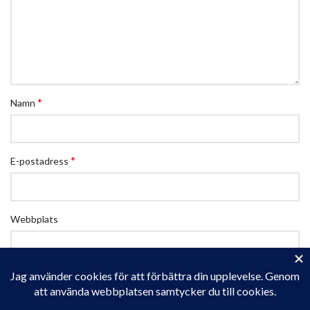
*
Namn
*
E-postadress
Webbplats
Spara mitt namn, min e-postadress och webbplats i denna
webbläsare till nästa gång jag skriver en kommentar.
Privacy & Cookies: This site uses cookies. By continuing to use this