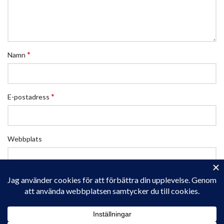
*
Namn
*
E-postadress
Webbplats
Spara mitt namn, min e-postadress och webbplats i denna
webbläsare till nästa gång jag skriver en kommentar.
Privacy & Cookies: This site uses cookies. By continuing to use this
website, you agree to their use.
To find out more, including how to control cookies, see here:
Cookie-policy