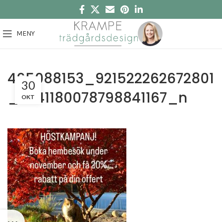
MENY
465088153_921522262672801
30
_6241180078798841167_n
OKT