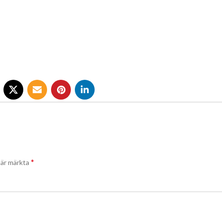
*
t är märkta