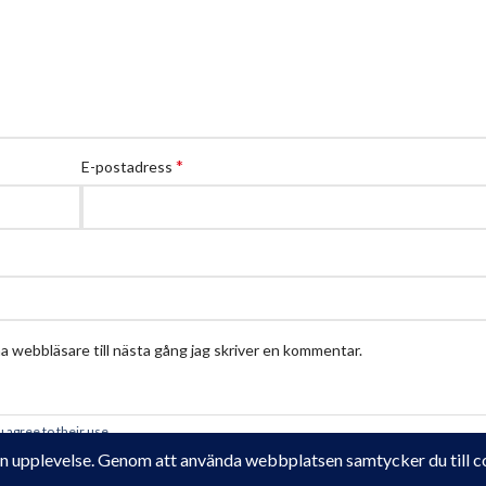
*
E-postadress
 webbläsare till nästa gång jag skriver en kommentar.
 agree to their use.
Krampe Trädgårdsdesign
2018 - 2025