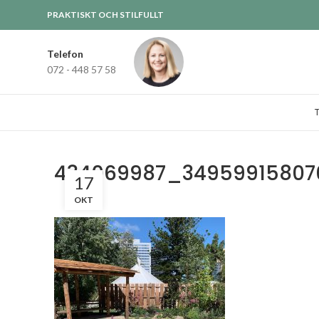
PRAKTISKT OCH STILFULLT
Telefon
072 - 448 57 58
434069987_34959915807
17
OKT