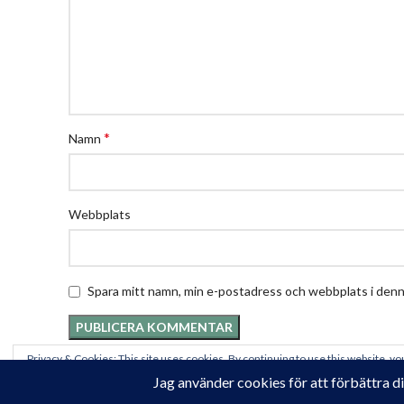
*
Namn
Webbplats
Spara mitt namn, min e-postadress och webbplats i denna
Privacy & Cookies: This site uses cookies. By continuing to use this website, you
To find out more, including how to control cookies, see here:
Cookie-policy