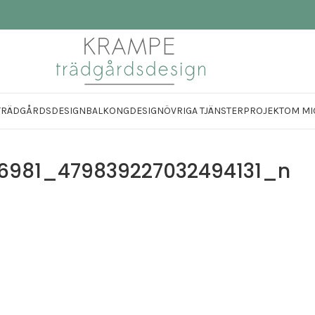
TRÄDGÅRDSDESIGN
BALKONGDESIGN
ÖVRIGA TJÄNSTER
PROJEKT
OM MI
6981_479839227032494131_n