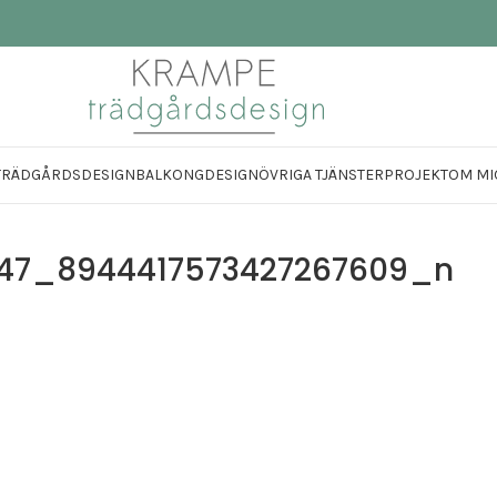
TRÄDGÅRDSDESIGN
BALKONGDESIGN
ÖVRIGA TJÄNSTER
PROJEKT
OM MI
247_8944417573427267609_n