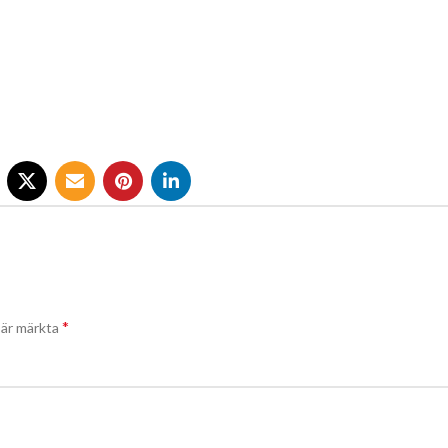
*
t är märkta