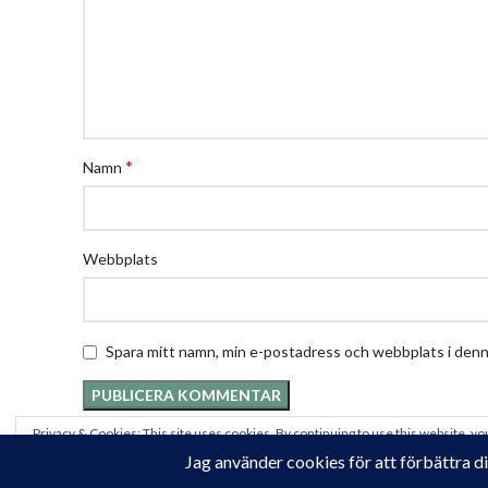
*
Namn
Webbplats
Spara mitt namn, min e-postadress och webbplats i denna
Privacy & Cookies: This site uses cookies. By continuing to use this website, you
To find out more, including how to control cookies, see here:
Cookie-policy