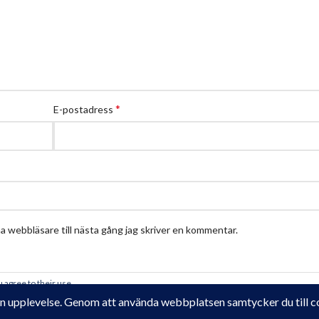
*
E-postadress
 webbläsare till nästa gång jag skriver en kommentar.
 agree to their use.
Krampe Trädgårdsdesign
2018 - 2025