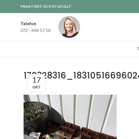
PRAKTISKT OCH STILFULLT
Telefon
072 - 448 57 58
170328316_183105166960
17
OKT