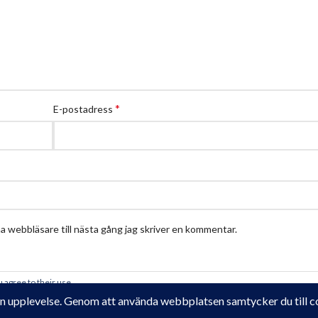
*
E-postadress
 webbläsare till nästa gång jag skriver en kommentar.
 agree to their use.
Krampe Trädgårdsdesign
2018 - 2025