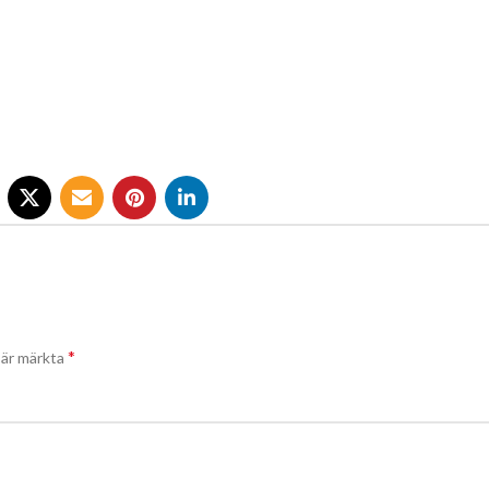
*
t är märkta