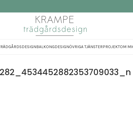
TRÄDGÅRDSDESIGN
BALKONGDESIGN
ÖVRIGA TJÄNSTER
PROJEKT
OM MI
6282_4534452882353709033_n