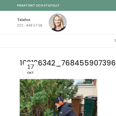
PRAKTISKT OCH STILFULLT
Telefon
072 - 448 57 58
162126342_76845590739
17
OKT