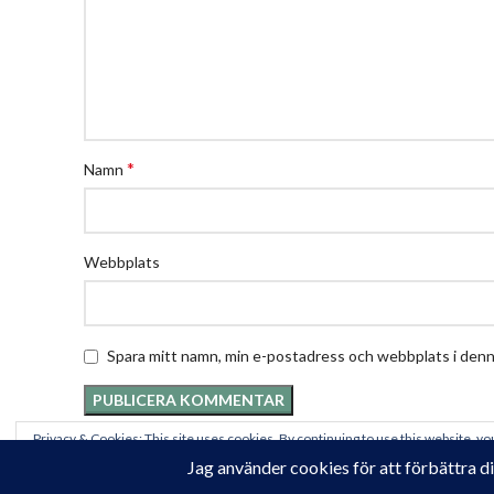
*
Namn
Webbplats
Spara mitt namn, min e-postadress och webbplats i denna
Privacy & Cookies: This site uses cookies. By continuing to use this website, you
To find out more, including how to control cookies, see here:
Cookie-policy