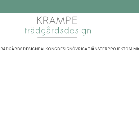
TRÄDGÅRDSDESIGN
BALKONGDESIGN
ÖVRIGA TJÄNSTER
PROJEKT
OM MI