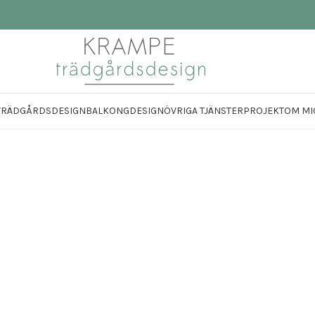
TRÄDGÅRDSDESIGN
BALKONGDESIGN
ÖVRIGA TJÄNSTER
PROJEKT
OM MI