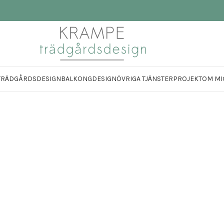
TRÄDGÅRDSDESIGN
BALKONGDESIGN
ÖVRIGA TJÄNSTER
PROJEKT
OM MI