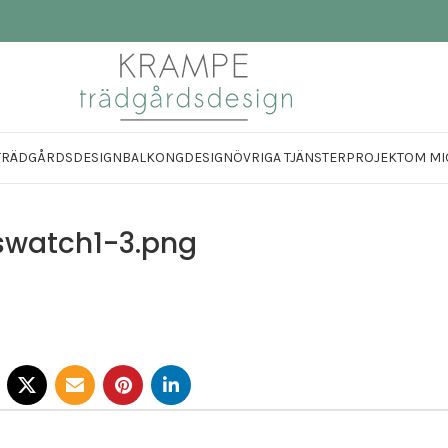
TRÄDGÅRDSDESIGN
BALKONGDESIGN
ÖVRIGA TJÄNSTER
PROJEKT
OM MI
swatch1-3.png