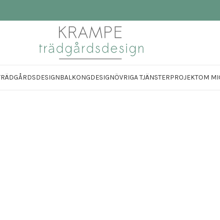
TRÄDGÅRDSDESIGN
BALKONGDESIGN
ÖVRIGA TJÄNSTER
PROJEKT
OM MI